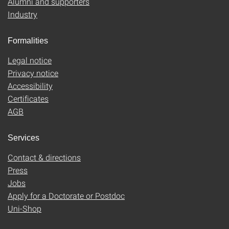
Alumni and supporters
Industry
Formalities
Legal notice
Privacy notice
Accessibility
Certificates
AGB
Services
Contact & directions
Press
Jobs
Apply for a Doctorate or Postdoc
Uni-Shop