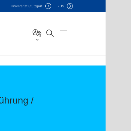
Uni
versität Stuttgart
IZUS
ührung /