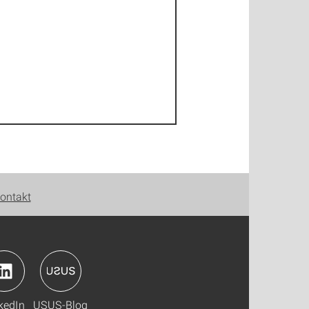
ontakt
kedIn
USUS-Blog