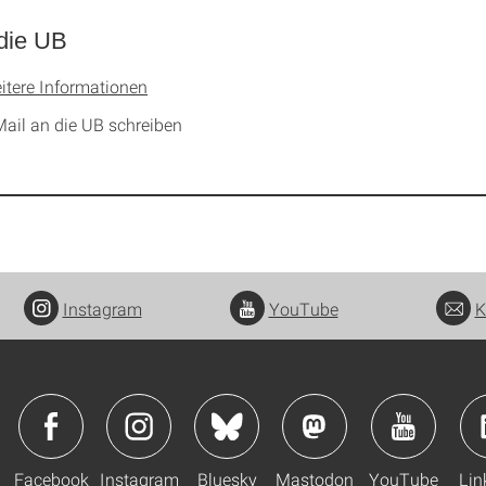
die UB
itere Informationen
Mail an die UB schreiben
Instagram
YouTube
K
Facebook
Instagram
Bluesky
Mastodon
YouTube
Lin