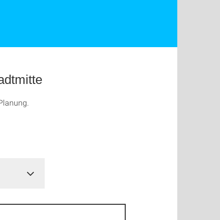
adtmitte
 Planung.