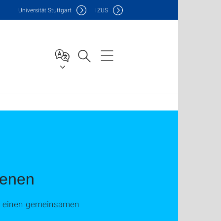
Uni
versität Stuttgart
IZUS
ienen
er einen gemeinsamen