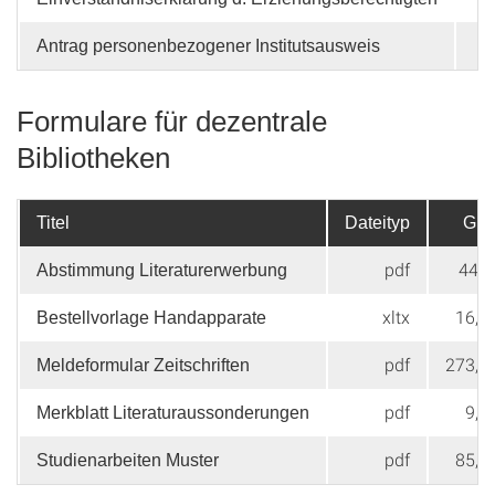
Antrag personenbezogener Institutsausweis
Formulare für dezentrale
Bibliotheken
Titel
Dateityp
Grö
pdf
449 
Abstimmung Literaturerwerbung
xltx
16,9
Bestellvorlage Handapparate
pdf
273,7
Meldeformular Zeitschriften
pdf
9,8
Merkblatt Literaturaussonderungen
pdf
85,7
Studienarbeiten Muster