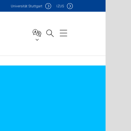
Uni
versität Stuttgart
IZUS