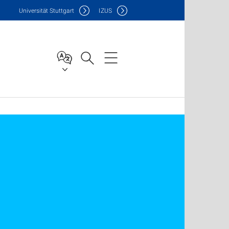
Uni
versität Stuttgart
IZUS