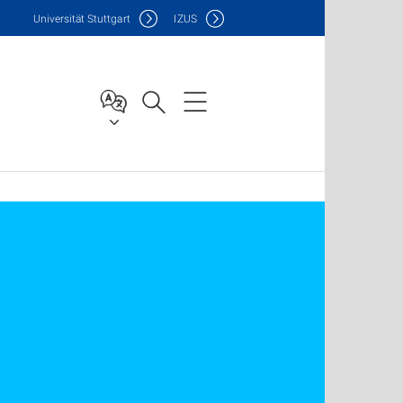
Uni
versität Stuttgart
IZUS