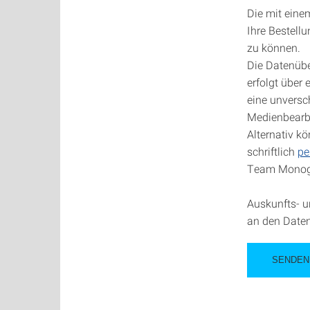
Die mit eine
Ihre Bestell
zu können.
Die Datenübe
erfolgt über
eine unversch
Medienbearbe
Alternativ k
schriftlich
pe
Team Monogra
Auskunfts- u
an den Daten