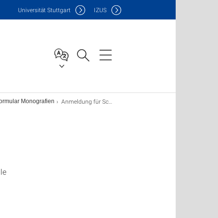
Uni
versität Stuttgart
IZUS
Anmeldung für Schulklassen
formular Monografien
le