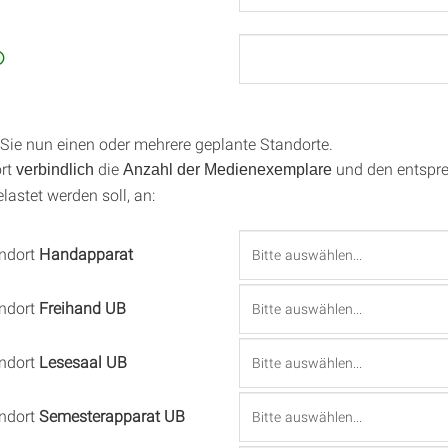

 Sie nun einen oder mehrere geplante Standorte.
ort
die
und den entspr
verbindlich
Anzahl der Medienexemplare
elastet werden soll, an:
andort
Handapparat
andort
Freihand UB
andort
Lesesaal UB
andort
Semesterapparat UB