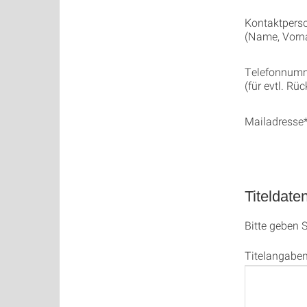
Kontaktpers
(Name, Vorn
Telefonnum
(für evtl. Rü
Mailadresse
Titeldate
Bitte geben 
Titelangabe