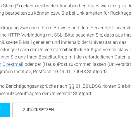
m Stern (*) gekennzeichneten Angaben benötigen wir einzig zu 
ung bearbeiten zu können bzw. Sie bei Unklarheiten für Rückfrage
rtragung zwischen Ihrem Browser und dem Server der Universitä
 eine HTTP-Verbindung mit SSL. Bitte beachten Sie, dass aus Ih
lüsselte E-Mail generiert und innerhalb der Universität an das
itungs-Team der Universitätsbibliothek Stuttgart verschickt wir
önnen Sie uns Ihren Bestellauftrag mit den erforderlichen Daten 
r Direktmail
oder per (Haus-)Post zukommen lassen (Universitäts
fien Institute, Postfach 10 49 41, 70043 Stuttgart).
nd Berichtigungsansprüche nach §§ 21, 22 LDSG richten Sie bitte
schutzbeauftragten der Universität Stuttgart.