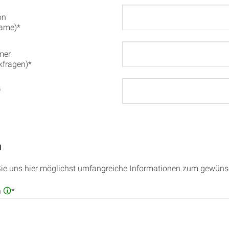
on
ame)*
mer
ckfragen)*
*
n
Sie uns hier möglichst umfangreiche Informationen zum gewünsc
n
🛈
*