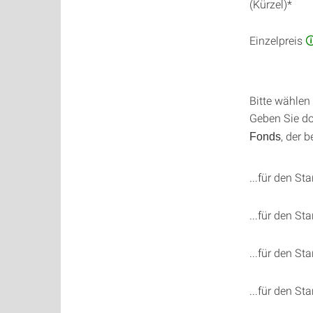
(Kürzel)*
Einzelpreis

Bitte wählen
Geben Sie d
, der b
Fonds
...für den St
...für den St
...für den St
...für den St