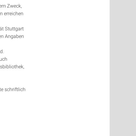
dem Zweck,
n erreichen
t Stuttgart
ren Angaben
d.
auch
bibliothek,
 schriftlich