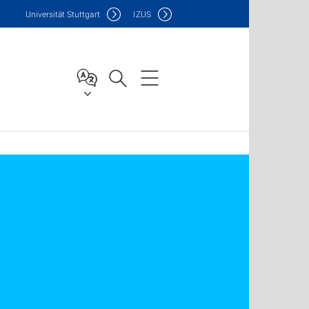
Uni
versität Stuttgart
IZUS