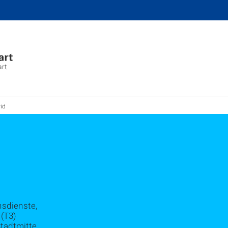
art
rid
nsdienste,
(T3)
Stadtmitte