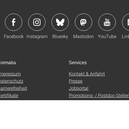
Facebook
Instagram
Bluesky
Mastodon
YouTube
Lin
ormalia
Services
Impressum
Kontakt & Anfahrt
atenschutz
Presse
arrierefreiheit
Jobportal
ertifikate
Promotions- / Postdoc-Stelle
AGB
Uni-Shop