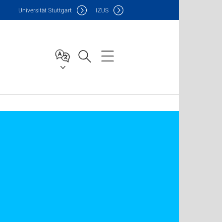
Uni
versität Stuttgart
IZUS