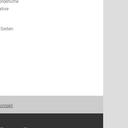
rderliche
tive
-Seiten.
ontakt