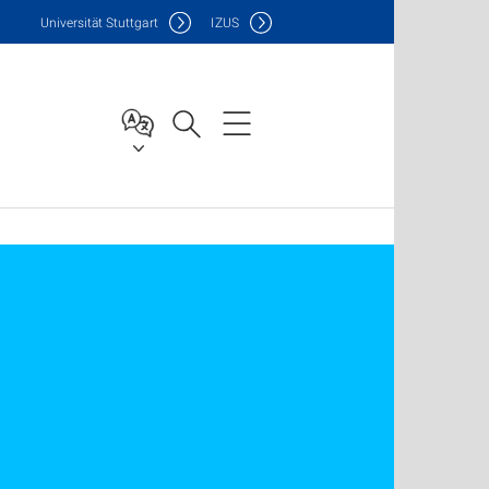
Uni
versität Stuttgart
IZUS