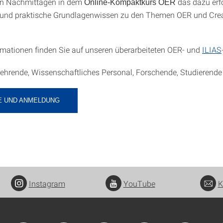
ten Nachmittagen in dem
das dazu erfo
Online-Kompaktkurs
OER
e und praktische Grundlagenwissen zu den Themen OER und Crea
rmationen finden Sie auf unseren überarbeiteten OER- und
ILIAS
Lehrende, Wissenschaftliches Personal, Forschende, Studierende
E UND ANMELDUNG
Instagram
YouTube
K