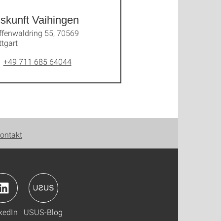
skunft Vaihingen
ffenwaldring 55, 70569
ttgart
+49 711 685 64044
ontakt
kedIn
USUS-Blog