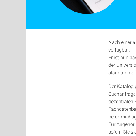
Nach einer au
verfügbar.
Er ist nun d
der Universi
standardmäß
Der Katalog p
Suchanfrage 
dezentralen 
Fachdatenba
berücksichtig
Für Angehörig
sofern Sie s