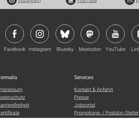
Instagram
YouTube
K
Facebook
Instagram
Bluesky
Mastodon
YouTube
Lin
ormalia
Services
Impressum
Kontakt & Anfahrt
atenschutz
Presse
arrierefreiheit
Jobportal
ertifikate
Promotions- / Postdoc-Stelle
AGB
Uni-Shop