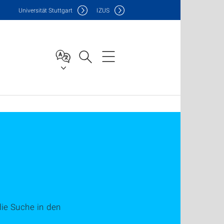
Uni
versität Stuttgart
IZUS
die Suche in den