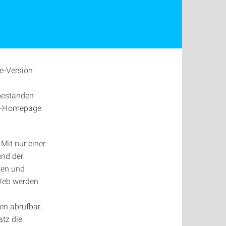
ve-Version
sbeständen
 UB-Homepage
 Mit nur einer
und der
ten und
Web werden
ien abrufbar,
atz die