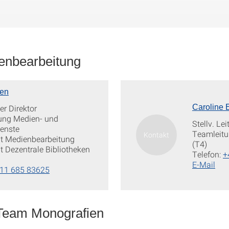
ienbearbeitung
ßen
er Direktor
Caroline 
tung Medien- und
Stellv. Le
ienste
Teamleitu
at Medienbearbeitung
(T4)
t Dezentrale Bibliotheken
Telefon:
+
E-Mail
11 685 83625
 Team Monografien