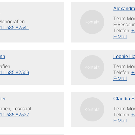
Alexandra
r
Team Mono
Monografien
E-Ressour
11 685 82541
Telefon:
+
E-Mail
ann
Leonie Ha
afien
Team Mon
11 685 82509
Telefon:
+
E-Mail
ner
Claudia S
fien, Lesesaal
Team Mon
11 685 82527
Telefon:
+
E-Mail