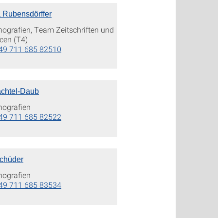
 Rubensdörffer
grafien, Team Zeitschriften und
cen (T4)
49 711 685 82510
chtel-Daub
ografien
49 711 685 82522
chüder
ografien
49 711 685 83534