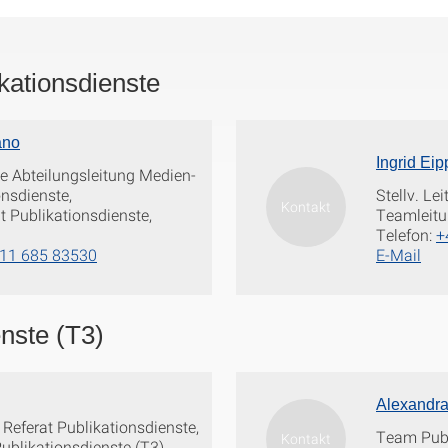
kationsdienste
ano
Ingrid Eip
de Abteilungsleitung Medien-
nsdienste,
Stellv. Le
t Publikationsdienste,
Teamleitu
Telefon:
+
11 685 83530
E-Mail
nste (T3)
Alexandra
g Referat Publikationsdienste,
Team Publ
ublikationsdienste (T3)