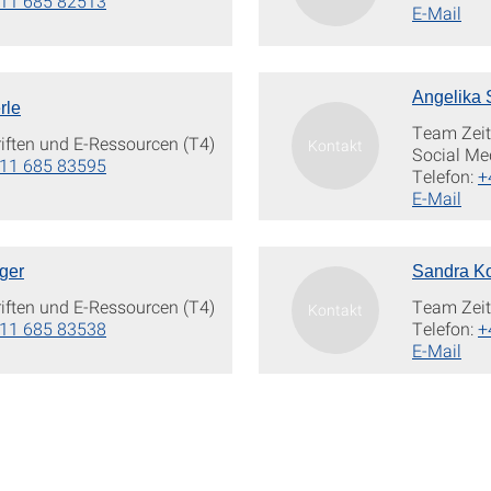
11 685 82513
E-Mail
Angelika 
rle
Team Zeit
iften und E-Ressourcen (T4)
Social M
11 685 83595
Telefon:
+
E-Mail
rger
Sandra K
iften und E-Ressourcen (T4)
Team Zeit
11 685 83538
Telefon:
+
E-Mail